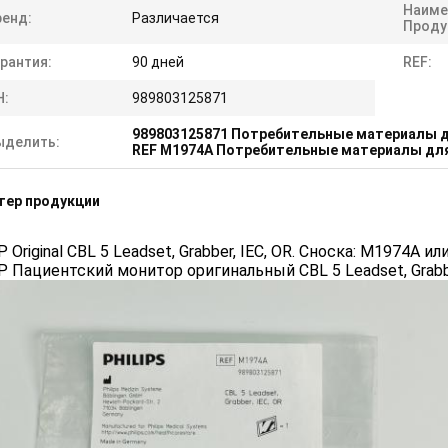
Наиме
ренд:
Различается
Проду
рантия:
90 дней
REF:
Н:
989803125871
989803125871 Потребительные материалы д
ыделить:
REF M1974A Потребительные материалы для
тер продукции
P Original CBL 5 Leadset, Grabber, IEC, OR. Сноска: M1974A 
P Пациентский монитор оригинальный CBL 5 Leadset, Grabbe