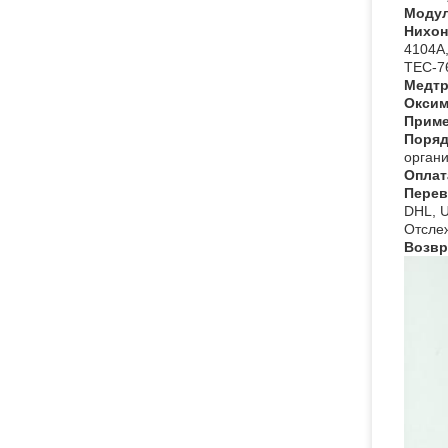
Модул
Нихон
4104A,
TEC-76
Медтр
Оксим
Приме
Поряд
органи
Оплат
Перев
DHL, U
Отслеж
Возвр