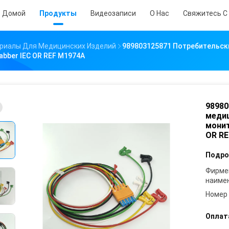
Домой
Продукты
Видеозаписи
О Нас
Свяжитесь С
риалы Для Медицинских Изделий
989803125871 Потребительск
abber IEC OR REF M1974A
98980
медиц
монит
OR RE
Подро
Фирме
наиме
Номер
Оплат