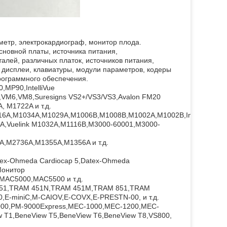
етр, электрокардиограф, монитор плода.
сновной платы, источника питания,
алей, различных платок, источников питания,
 дисплеи, клавиатуры, модули параметров, кодеры
программного обеспечения.
MP90,IntelliVue
VM6,VM8,Suresigns VS2+/VS3/VS3,Avalon FM20
, M1722A и т.д.
A,M1034A,M1029A,M1006B,M1008B,M1002A,M1002B,IntelliVue
A,Vuelink M1032A,M1116B,M3000-60001,M3000-
,M2736A,M1355A,M1356A и т.д.
x-Ohmeda Cardiocap 5,Datex-Ohmeda
онитор
MAC5000,MAC5500 и т.д.
51,TRAM 451N,TRAM 451M,TRAM 851,TRAM
E-miniC,M-CAIOV,E-COVX,E-PRESTN-00, и т.д.
000,PM-9000Express,MEC-1000,MEC-1200,MEC-
 T1,BeneView T5,BeneView T6,BeneView T8,VS800,