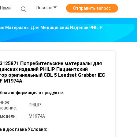
Russian
 Нами
Отправить запрос
ие Материалы Для Медицинских Изделий PHILIP
3125871 Потребительские материалы для
инских изделий PHILIP Пациентский
ор оригинальный CBL 5 Leadset Grabber IEC
F M1974A
бная информация о продукте:
нное
PHILIP
нование:
 модели:
M1974A
а и доставка Условия: