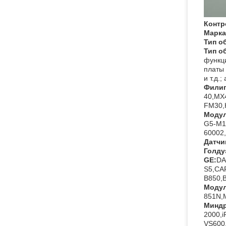
Контр
Марка
Тип о
Тип о
функци
платы 
и т.д.
Фили
40,MX
FM30,H
Модул
G5-M1
60002, 
Датчи
Голду
GE:
DA
S5,CA
B850,
Модул
851N,
Миндр
2000,
VS600,