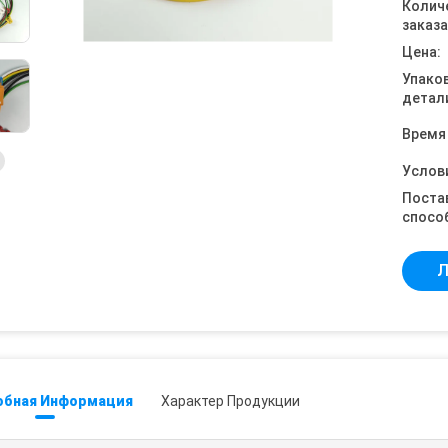
Колич
заказа
Цена:
Упако
детал
Время
Услов
Поста
спосо
Л
обная Информация
Характер Продукции