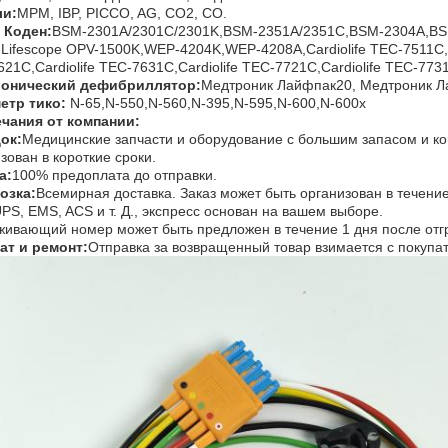
и:
MPM, IBP, PICCO, AG, CO2, CO.
 Коден
:
BSM-2301A/2301C/2301K,BSM-2351A/2351C,BSM-2304A,B
Lifescope OPV-1500K,WEP-4204K,WEP-4208A,Cardiolife TEC-7511C,C
21C,Cardiolife TEC-7631C,Cardiolife TEC-7721C,Cardiolife TEC-7731
онический дефибриллятор
:
Медтроник Лайфпак20, Медтроник 
етр тико
:
N-65,N-550,N-560,N-395,N-595,N-600,N-600x
чания от компании:
ок:
Медицинские запчасти и оборудование с большим запасом и кон
зован в короткие сроки.
а:
100% предоплата до отправки.
озка:
Всемирная доставка. Заказ может быть организован в течени
PS, EMS, ACS и т. Д., экспресс основан на вашем выборе.
ивающий номер может быть предложен в течение 1 дня после отгр
ат и ремонт:
Отправка за возвращенный товар взимается с покупа