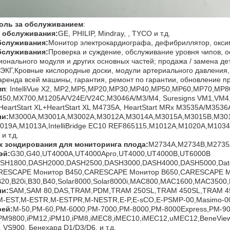
оль за обслуживанием
:
 обслуживания:
GE, PHILIP, Mindray, , TYCO и т.д.
бслуживания:
Монитор электрокардиографа, дефибриллятор, оксим
бслуживания:
Проверка и суждение, обслуживание уровня чипов, о
онального модуля и других основных частей; продажа / замена дет
ЭКГ,Кровные кислородные доски, модули артериального давления,
; аренда всей машины, гарантия, ремонт по гарантии, обновление 
пп
: IntelliVue X2, MP2,MP5,MP20,MP30,MP40,MP50,MP60,MP70,MP80,
450,MX700,M1205A/V24E/V24C,M3046A/M3/M4, Suresigns VM1,VM4,
eartStart XL+HeartStart XL M4735A, HeartStart MRx M3535A/M3536A
и:
M3000A,M3001A,M3002A,M3012A,M3014A,M3015A,M3015B,M3016
019A,M1013A,IntelliBridge EC10 REF865115,M1012A,M1020A,M1034
и т.д.
к зондирования для мониторинга плода
:
M2734A,M2734B,M2735A
эй:
G30,G40,UT4000A,UT4000Apro,UT4000,UT4000B,UT6000B
SH1800,DASH2000,DASH2500,DASH3000,DASH4000,DASH5000,Date
RESCAPE Монитор B450,CARESCAPE Монитор B650,CARESCAPE М
B20,B20i,B30,B40,Solar8000,Solar8000i,MAC800,MAC1600,MAC3500,
и:
SAM,SAM 80,DAS,TRAM,PDM,TRAM 250SL,TRAM 450SL,TRAM 4
M-EST,M-ESTR,M-ESTPR,M-NESTR,E-P,E-sCO,E-PSMP-00,Masimo-00,
ей:
M-50,PM-60,PM-6000,PM-7000,PM-8000,PM-8000Express,PM-9
iPM9800,iPM12,iPM10,iPM8,iMEC8,iMEC10,iMEC12,uMEC12,BeneView
 VS900, Бенехард D1/D3/D6, и т.д.