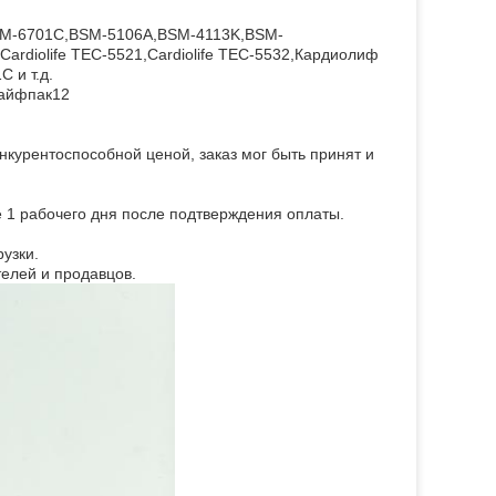
SM-6701C,BSM-5106A,BSM-4113K,BSM-
ardiolife TEC-5521,Cardiolife TEC-5532,Кардиолиф
C и т.д.
Лайфпак12
курентоспособной ценой, заказ мог быть принят и
е 1 рабочего дня после подтверждения оплаты.
узки.
телей и продавцов.