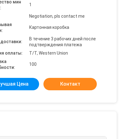
ество мин
1
:
Negotiation, pls contact me
вывая
Картонная коробка
и:
В течение 3 рабочих дней после
 доставки:
подтверждения платежа
ия оплаты:
T/T, Western Union
вка
100
бности:
учшая Цена
Контакт