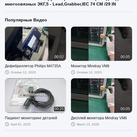
многосвязных ЭКГ,5 - Lead,Grabber,IEC 74 CM /29 IN
Популярные Видео
00:02
00:05
Дефибриллятор Philips M4735A
Монитор Mindray VM6
October 12, 2023
October 12, 2023
00:25
00:05
Пациент мониторинг деталей
Дисплей монитора Mindray VM6
April 02, 2025
March 13, 2026