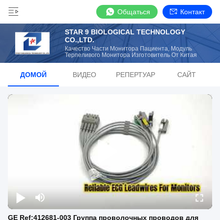
Общаться
Контакт
STAR 9 BIOLOGICAL TECHNOLOGY
CO.,LTD.
Качество Части Монитора Пациента, Модуль
Терпеливого Монитора Изготовитель От Китая
ДОМОЙ
ВИДЕО
РЕПЕРТУАР
САЙТ
GE Ref:412681-003 Группа проволочных проводов для